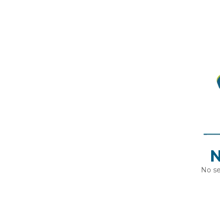
N
No se