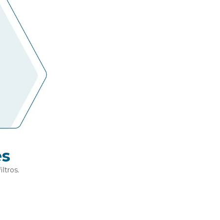
es
ltros.