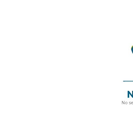
N
No se