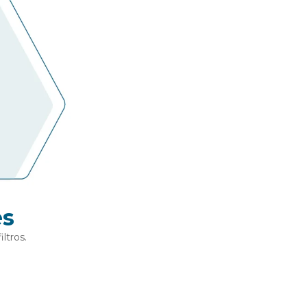
es
ltros.