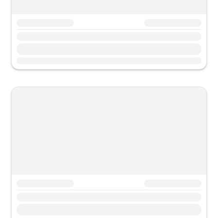
Propiedad testtttt
Propiedad testtttt
Propiedad test
Propiedad test
Propiedad testtttt
Propiedad testtttt
Propiedad test
Propiedad test