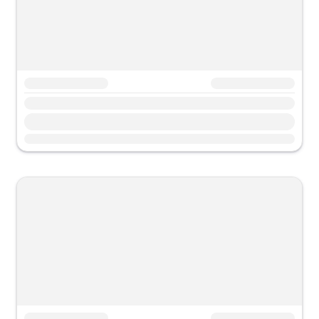
Propiedad testtttt
Propiedad testtttt
Propiedad test
Propiedad test
Propiedad testtttt
Propiedad testtttt