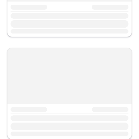
Propiedad testtttt
Propiedad testtttt
Propiedad test
Propiedad test
Propiedad testtttt
Propiedad testtttt
Propiedad test
Propiedad test