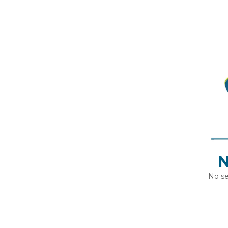
N
No se