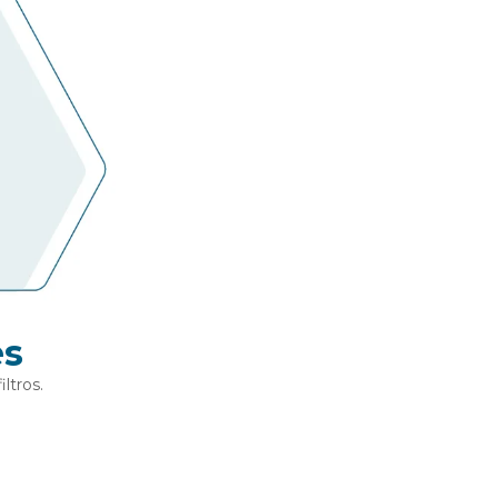
es
ltros.