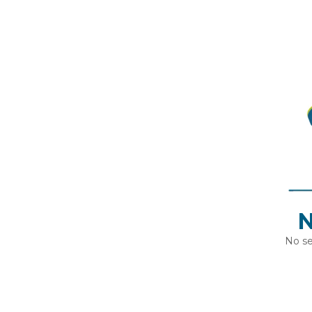
N
No se