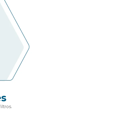
es
ltros.