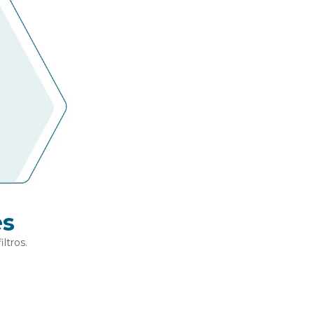
es
ltros.