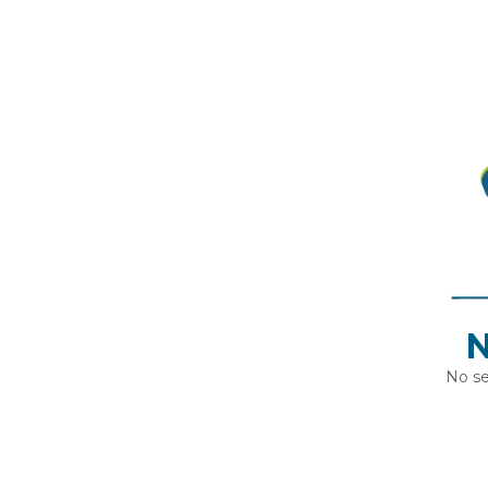
N
No se