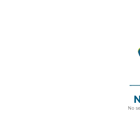
N
No se