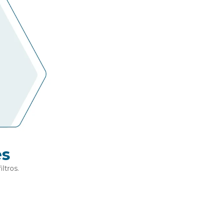
es
ltros.