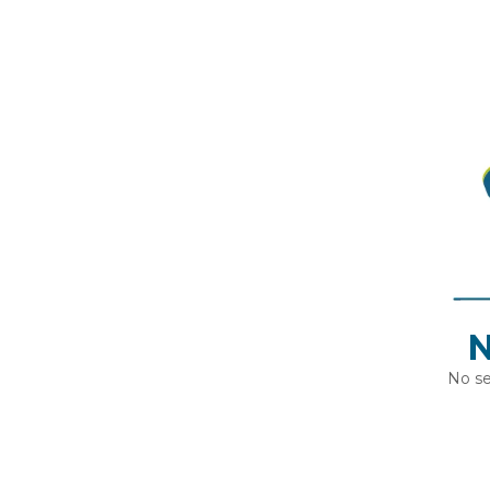
N
No se