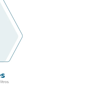
es
ltros.