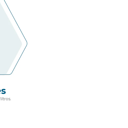
es
ltros.