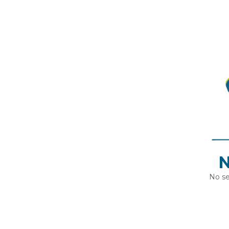
N
No se