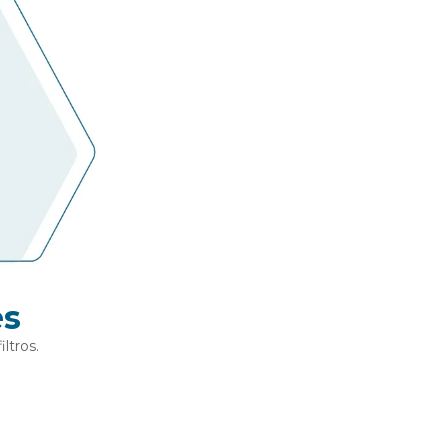
es
ltros.