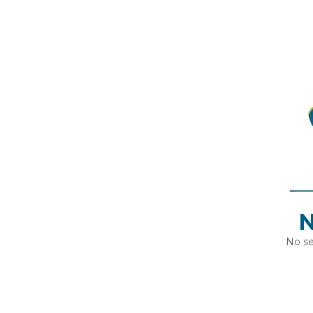
N
No se