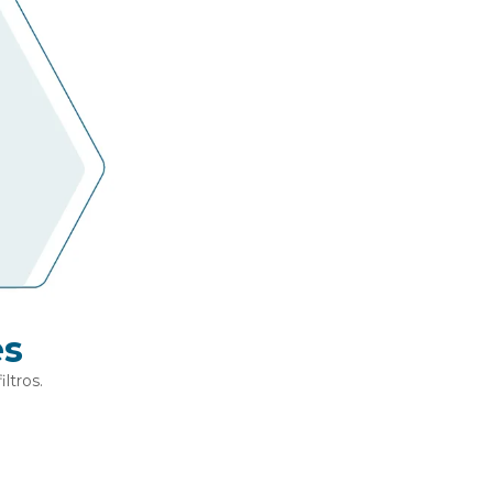
es
ltros.