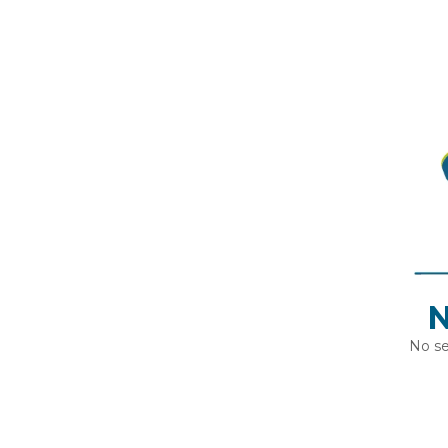
N
No se