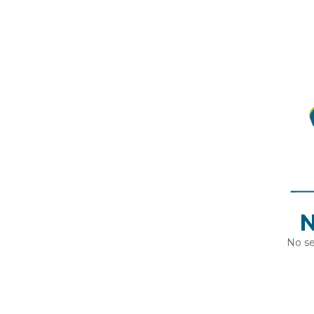
N
No se