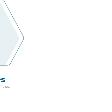
es
ltros.