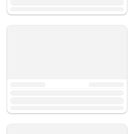
Propiedad test
Propiedad testtttt
Propiedad testtttt
Propiedad test
Propiedad test