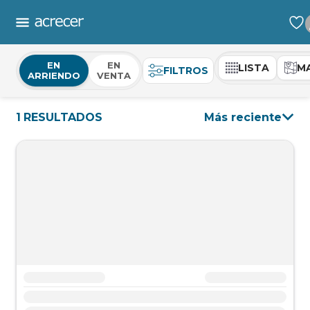
EN
EN
LISTA
M
FILTROS
ARRIENDO
VENTA
1
RESULTADOS
Más reciente
Propiedad testtttt
Propiedad testtttt
Propiedad test