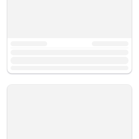
Propiedad testtttt
Propiedad testtttt
Propiedad test
Propiedad test