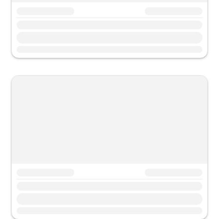
Propiedad testtttt
Propiedad testtttt
Propiedad test
Propiedad test
Propiedad testtttt
Propiedad testtttt
Propiedad test
Propiedad test