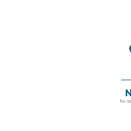
N
No se