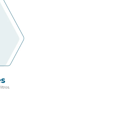
es
ltros.