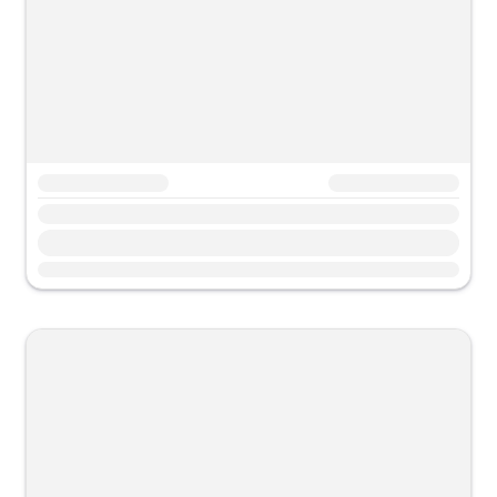
Propiedad testtttt
Propiedad testtttt
Propiedad test
Propiedad test