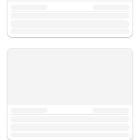
Propiedad testtttt
Propiedad testtttt
Propiedad test
Propiedad test
Propiedad testtttt
Propiedad testtttt
Propiedad test
Propiedad test