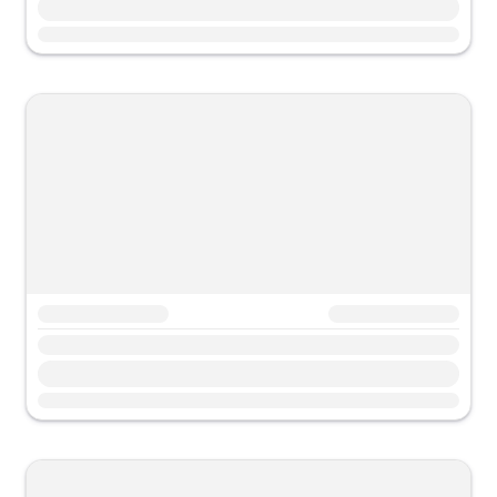
Propiedad test
Propiedad testtttt
Propiedad testtttt
Propiedad test
Propiedad test