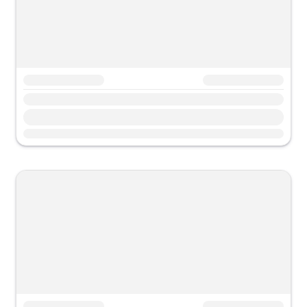
Propiedad testtttt
Propiedad testtttt
Propiedad test
Propiedad test
Propiedad testtttt
Propiedad testtttt