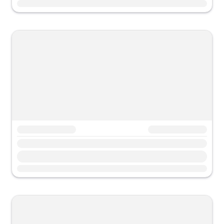
Propiedad testtttt
Propiedad testtttt
Propiedad test
Propiedad test