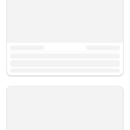
Propiedad testtttt
Propiedad testtttt
Propiedad test
Propiedad test