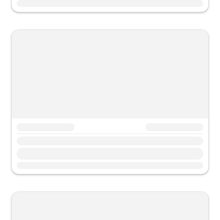
Propiedad testtttt
Propiedad testtttt
Propiedad test
Propiedad test