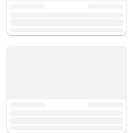
Propiedad testtttt
Propiedad testtttt
Propiedad test
Propiedad test
Propiedad testtttt
Propiedad testtttt
Propiedad test
Propiedad test