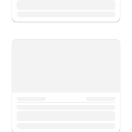
Propiedad test
Propiedad testtttt
Propiedad testtttt
Propiedad test
Propiedad test