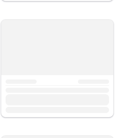
Propiedad testtttt
Propiedad testtttt
Propiedad test
Propiedad test