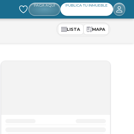
PAGA AQUÍ
PUBLICA TU INMUEBLE
LISTA
MAPA
Propiedad testtttt
Propiedad testtttt
Propiedad test