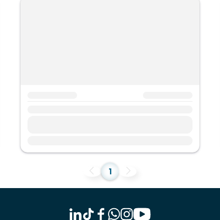
Propiedad testtttt
Propiedad testtttt
Propiedad test
Propiedad test
1