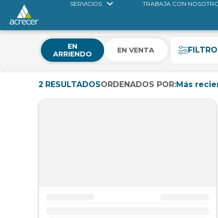
SERVICIOS
TRABAJA CON NOSOTR
EN
FILTRO
EN VENTA
ARRIENDO
2
RESULTADOS
ORDENADOS POR:
Más recie
Propiedad testtttt
Propiedad testtttt
Propiedad test